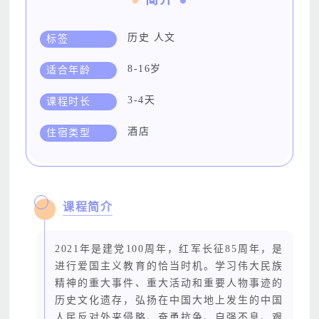
简介
历史 人文
标签
8-16岁
适合年龄
3-4天
课程时长
酒店
住宿类型
课程简介
2021年是建党100周年，红军长征85周年，是
进行爱国主义教育的恰当时机。学习伟大民族
精神的重大事件、重大活动和重要人物事迹的
历史文化遗存，弘扬在中国大地上发生的中国
人民反对外来侵略、奋勇抗争、自强不息、艰