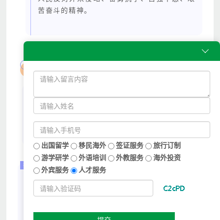
苦奋斗的精神。

研学目的
围绕学生的爱国主义教育身体素质提升、意志
品质提升进行教育培训，旨在提升学生的爱国
情怀、健康管理、坚强意志、自我管理、沟通
协作、感恩奉献等能力和品质。
出国留学
移民海外
签证服务
旅行订制
游学研学
外语培训
外教服务
海外投资
每周课程表
外宾服务
人才服务
提交