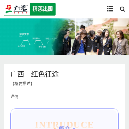


广西－红色征途
【概要描述】
详情
INTRUDUCE