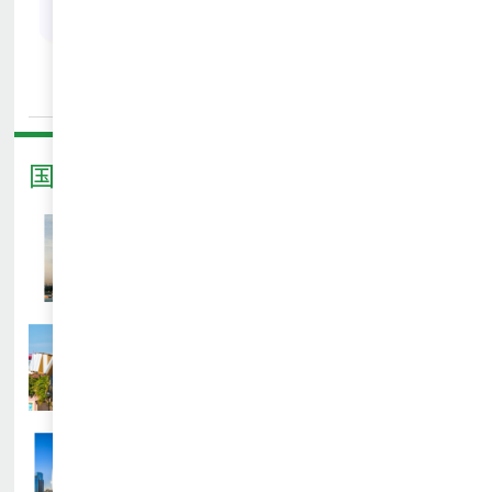
上一个
下一个
无
海南－环岛研学
国际游学推荐
查看详情
新加坡户外英语交流学习营
查看详情
新加坡STEM&机器人主题体验营
查看详情
“小科学家”新加坡顶尖科技营