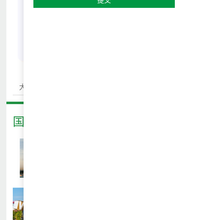
上一个
下一个
大国工业崛起-回望民族振兴
无
国际游学推荐
查看详情
新加坡户外英语交流学习营
查看详情
新加坡STEM&机器人主题体验营