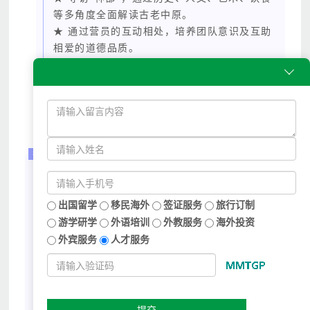
等多角度全面解读古老中原。
★ 通过营员的互动相处，培养团队意识及互助
相爱的道德品质。
★ 完成4大研学任务：制作唐三彩，龙门石窟

飞花令；洛博寻宝，武皇殿试
每周课程表
出国留学
移民海外
签证服务
旅行订制
游学研学
外语培训
外教服务
海外投资
外宾服务
人才服务
提交