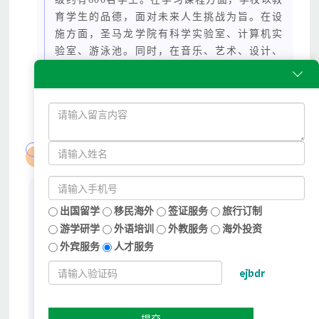
育学生的品德，面对未来人生挑战为旨。在设
施方面，圣马龙学院有科学实验室、计算机实
验室、游泳池。同时，在音乐、艺术、设计、
科技实验、工业实验、餐饮管理方面一直保有

非常高的教学质量。该校的学生多次在全国比
赛中取得杰出的成绩
课程特色
★ 做个国际插班生，入读澳洲当地学生课程，接
出国留学
移民海外
签证服务
旅行订制
受澳洲全精英私立学校高质量德育教育
游学研学
外语培训
外教服务
海外投资
★ 澳洲本土先进教育体系，丰富的课堂知识，启
外宾服务
人才服务
发学生创新思维
★ 结交澳洲“学习小伙伴”，了解在澳洲中学学习
和生活的真实感受
★ 户外知识探索，激发学生好奇心，养成灵活运
用知识的习惯
提交