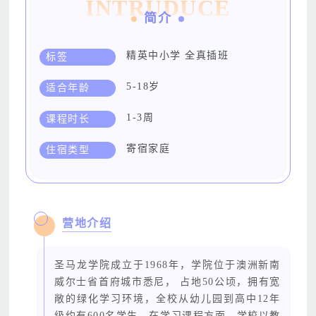
INTRUDUCE
简介
精英中小学 全真插班
标签
5-18岁
适合年龄
1-3周
课程时长
寄宿家庭
住宿类型
营地介绍
圣马龙学院成立于1968年，学院位于澳洲新南
威尔士省首府城市悉尼， 占地50公顷，拥有宽
敞的绿化学习环境，全校从幼儿园到高中12年
级约有600名学生。在学习课程方面，学校以教