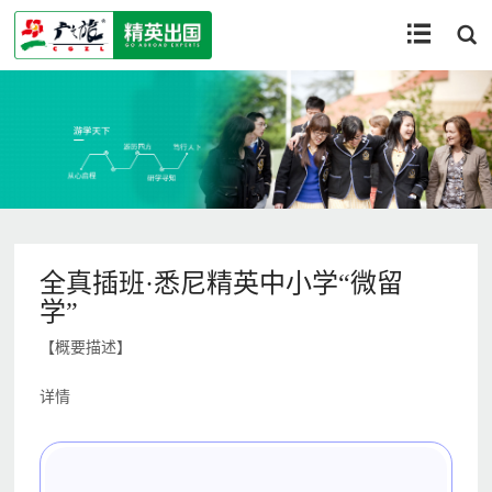


全真插班·悉尼精英中小学“微留
学”
【概要描述】
详情