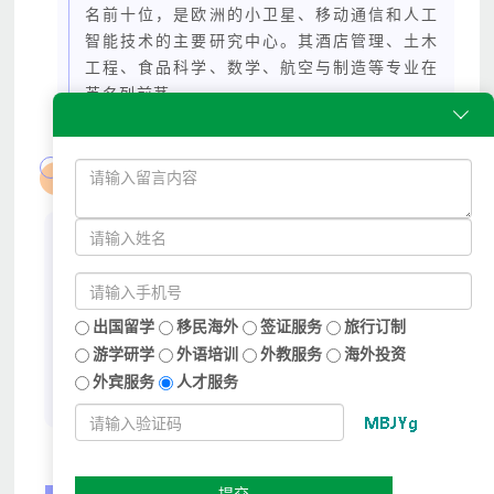
名前十位，是欧洲的小卫星、移动通信和人工
智能技术的主要研究中心。其酒店管理、土木
工程、食品科学、数学、航空与制造等专业在
英名列前茅。

课程特色
★ 英国顶尖学府·欧洲的小卫星、移动通信和人
工智能技术的主要研究中心
★ 走进英国课堂·本地学术课程深度体验
★ 全浸入式国际小班学习·最个性化的学习指导
出国留学
移民海外
签证服务
旅行订制
★ 培养国际视野·多角度规划自己人生
游学研学
外语培训
外教服务
海外投资
★ 独立处事能力培养·领袖气质养成·提升自我价
外宾服务
人才服务
值
提交